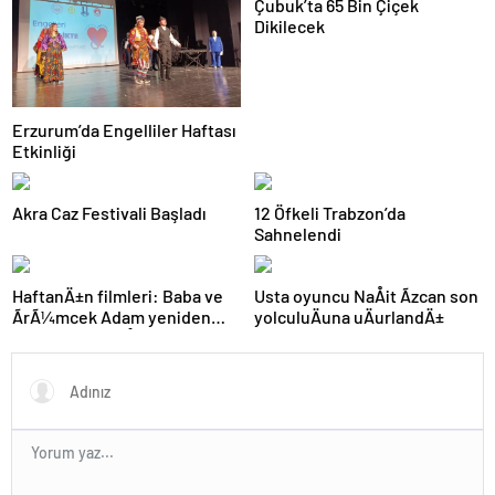
Çubuk’ta 65 Bin Çiçek
Dikilecek
Erzurum’da Engelliler Haftası
Etkinliği
Akra Caz Festivali Başladı
12 Öfkeli Trabzon’da
Sahnelendi
HaftanÄ±n filmleri: Baba ve
Usta oyuncu NaÅit Ãzcan son
ÃrÃ¼mcek Adam yeniden
yolculuÄuna uÄurlandÄ±
seyirciyle buluÅacak