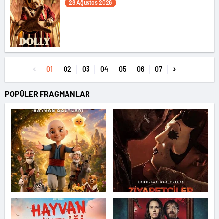
28 Ağustos 2026
01
02
03
04
05
06
07
POPÜLER FRAGMANLAR