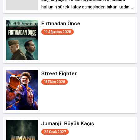
halkının sürekli alay etmesinden bıkan kadın,
bir gün kendisine hasırdan bir koca yaptırır. Bu
tuhaf romantizm, dar görüşlü komşuları
Fırtınadan Önce
arasındaki kaosu körükler.
14 Ağustos 2026
Street Fighter
16 Ekim 2026
Jumanji: Büyük Kaçış
22 Ocak 2027