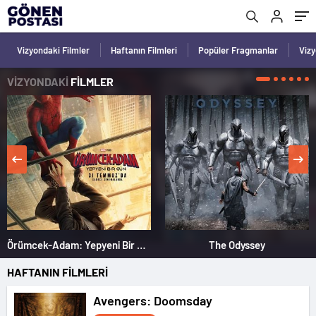
Vizyondaki Filmler
Haftanın Filmleri
Popüler Fragmanlar
Viz
VİZYONDAKİ
FİLMLER
Örümcek-Adam: Yepyeni Bir Gün
The Odyssey
HAFTANIN FİLMLERİ
Avengers: Doomsday