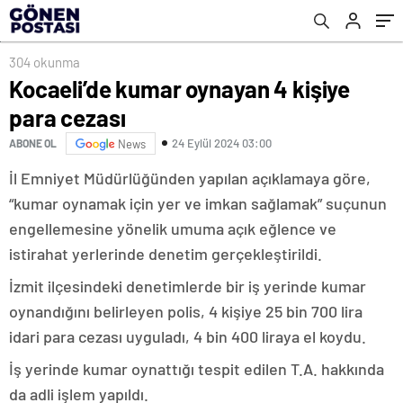
304 okunma
Kocaeli’de kumar oynayan 4 kişiye
para cezası
24 Eylül 2024 03:00
ABONE OL
News
İl Emniyet Müdürlüğünden yapılan açıklamaya göre,
“kumar oynamak için yer ve imkan sağlamak” suçunun
engellemesine yönelik umuma açık eğlence ve
istirahat yerlerinde denetim gerçekleştirildi.
İzmit ilçesindeki denetimlerde bir iş yerinde kumar
oynandığını belirleyen polis, 4 kişiye 25 bin 700 lira
idari para cezası uyguladı, 4 bin 400 liraya el koydu.
İş yerinde kumar oynattığı tespit edilen T.A. hakkında
da adli işlem yapıldı.