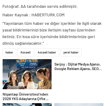
Fotoğraf, AA tarafından servis edilmiştir.
Haber Kaynak : HABERTURK.COM
“Yayınlanan tüm haber ve diğer içerikler ile ilgili olarak
yasal bildirimlerinizi bize iletişim sayfası üzerinden
iletiniz. En kısa süre içerisinde bildirimlerinize geri
dönüş sağlanılacaktır.”
haber
Kocaeli
kocaeli haber
yerel haber
Serjoy : Dijital Medya Ajansı,
Google Reklam Ajansı, SEO
Ajansı ve Web Tasarım Ajansı
Nişantaşı Üniversitesi’nden
2026 YKS Adaylarına Çifte
Güvence: Sabit Ücret ve