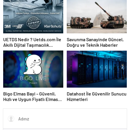
Kesintisiz Burs
UETDS Nedir ? Uetds.com İle
Savunma Sanayinde Güncel,
Akıllı Dijital Taşımacılık
Doğru ve Teknik Haberler
Yazılımı
Bigo Elmas Bayi – Güvenli,
Datahost İle Güvenilir Sunucu
Hızlı ve Uygun Fiyatlı Elmas
Hizmetleri
Satın Almanın Yeni Adresi