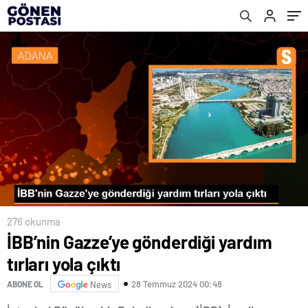
276 okunma
İBB’nin Gazze’ye gönderdiği yardım
tırları yola çıktı
28 Temmuz 2024 00:48
ABONE OL
News