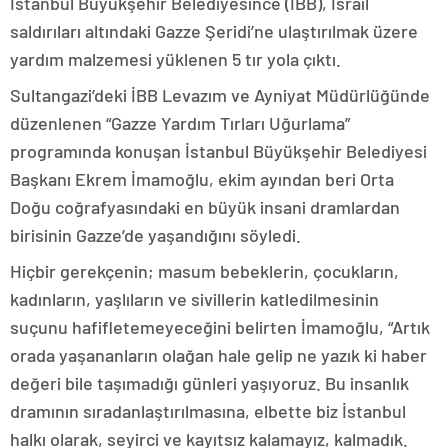
İstanbul Büyükşehir Belediyesince (İBB), İsrail
saldırıları altındaki Gazze Şeridi’ne ulaştırılmak üzere
yardım malzemesi yüklenen 5 tır yola çıktı.
Sultangazi’deki İBB Levazım ve Ayniyat Müdürlüğünde
düzenlenen “Gazze Yardım Tırları Uğurlama”
programında konuşan İstanbul Büyükşehir Belediyesi
Başkanı Ekrem İmamoğlu, ekim ayından beri Orta
Doğu coğrafyasındaki en büyük insani dramlardan
birisinin Gazze’de yaşandığını söyledi.
Hiçbir gerekçenin; masum bebeklerin, çocukların,
kadınların, yaşlıların ve sivillerin katledilmesinin
suçunu hafifletemeyeceğini belirten İmamoğlu, “Artık
orada yaşananların olağan hale gelip ne yazık ki haber
değeri bile taşımadığı günleri yaşıyoruz. Bu insanlık
dramının sıradanlaştırılmasına, elbette biz İstanbul
halkı olarak, seyirci ve kayıtsız kalamayız, kalmadık.