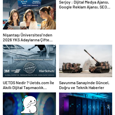
Serjoy : Dijital Medya Ajansı,
Google Reklam Ajansı, SEO
Ajansı ve Web Tasarım Ajansı
Nişantaşı Üniversitesi’nden
2026 YKS Adaylarına Çifte
Güvence: Sabit Ücret ve
Kesintisiz Burs
UETDS Nedir ? Uetds.com İle
Savunma Sanayinde Güncel,
Akıllı Dijital Taşımacılık
Doğru ve Teknik Haberler
Yazılımı