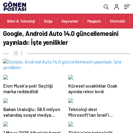
Bilim & Teknoloji
Doğa
Hayvanlar
Magazin
Otomobil
Google, Android Auto 14.0 güncellemesini
yayınladı: İşte yenilikler
1
Elon Musk’a şok! Seçtiği
Küresel sıcaklıklar Ocak
marka reddedildi
ayında rekor kırdı
Bakan Uraloğlu: 58.5 milyon
Teknoloji devi
vatandaş sosyal medya
Microsoft’tan İsrail’i
kullanıyor
sevindirecek haber
1 Mayıs 2025 itibariyle hangi
Türkiye’nin teknolojik