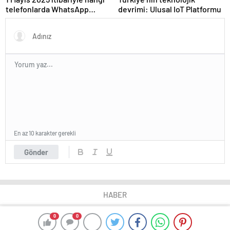
telefonlarda WhatsApp
devrimi: Ulusal IoT Platformu
çalışmayacak?
En az 10 karakter gerekli
Gönder
HABER
0
0