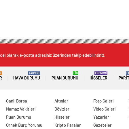
cel olarak e-posta adresiniz üzerinden takip edebilirsiniz.
K
TAHMİNİ
LİG
EKONOMİ
E
R
HAVA DURUMU
PUAN DURUMU
HISSELER
PARI
Canlı Borsa
Altınlar
Foto Galeri
Namaz Vakitleri
Dövizler
Video Galeri
Puan Durumu
Hisseler
Yazarlar
Örnek Burç Yorumu
Kripto Paralar
Gazeteler