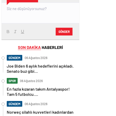
GÖNDER
SON DAKİKA
HABERLERİ
GÜNDEM
06 Ağustos 2026
Joe Biden 6 aylık hedeflerini açıkladı.
Senato buz gibi…
SPOR
06 Ağustos 2026
En fazla kızaran takım Antalyaspor!
Tam 5 futbolcu….
GÜNDEM
06 Ağustos 2026
Norweç silahlı kuvvetleri kadınlardan