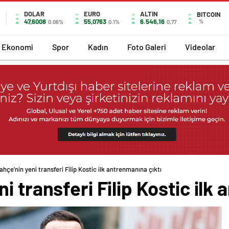
DOLAR
EURO
ALTIN
BITCOIN
47,6008
55,0763
6.546,16
%
0.06%
0.1%
0,77
Ekonomi
Spor
Kadın
Foto Galeri
Videolar
hçe’nin yeni transferi Filip Kostic ilk antrenmanına çıktı
 transferi Filip Kostic ilk