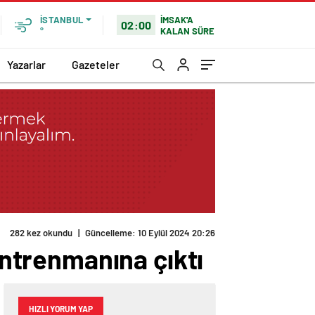
İMSAK'A
İSTANBUL
02:00
KALAN SÜRE
°
Yazarlar
Gazeteler
282 kez okundu
|
Güncelleme: 10 Eylül 2024 20:26
 antrenmanına çıktı
HIZLI YORUM YAP