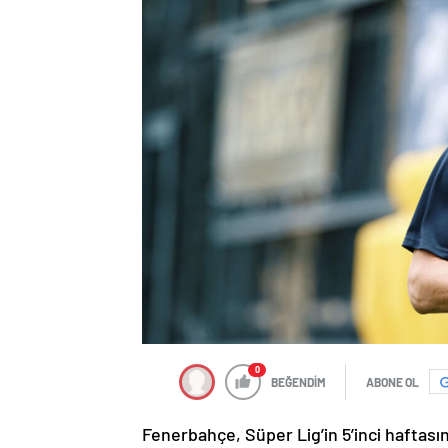
0
BEĞENDİM
ABONE OL
Fenerbahçe, Süper Lig’in 5’inci hafta