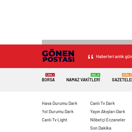
Haberleri anlık gün
CANLI
ANLIK
GÜNLÜ
BORSA
NAMAZ VAKITLERI
GAZETELE
Hava Durumu Dark
Canlı Tv Dark
Yol Durumu Dark
Yayın Akışları Dark
Canlı Tv Light
Nöbetçi Eczaneler
Son Dakika