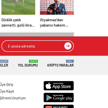
Düdük çaldı
Otyakmaz’dan
zannetti, golü ikram
yabancı hakem
etti!
açıklaması
KONOMİ
TRAFİK
CANLI
TELER
YOL DURUMU
KRIPTO PARALAR
Üye Giriş
Üye Kayıt
Şifremi Unuttum