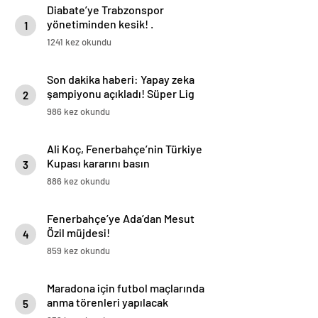
Diabate’ye Trabzonspor
yönetiminden kesik! .
1
1241 kez okundu
Son dakika haberi: Yapay zeka
şampiyonu açıkladı! Süper Lig
2
için olay tahmin
986 kez okundu
Ali Koç, Fenerbahçe’nin Türkiye
Kupası kararını basın
3
toplantısıyla açıklayacak
886 kez okundu
Fenerbahçe’ye Ada’dan Mesut
Özil müjdesi!
4
859 kez okundu
Maradona için futbol maçlarında
anma törenleri yapılacak
5