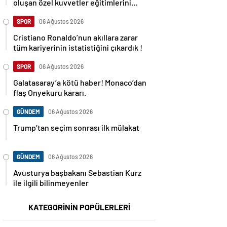
oluşan özel kuvvetler eğitimlerini
başlattı.
SPOR
06 Ağustos 2026
Cristiano Ronaldo’nun akıllara zarar
tüm kariyerinin istatistiğini çıkardık !
SPOR
06 Ağustos 2026
Galatasaray’a kötü haber! Monaco’dan
flaş Onyekuru kararı.
GÜNDEM
06 Ağustos 2026
Trump’tan seçim sonrası ilk mülakat
GÜNDEM
06 Ağustos 2026
Avusturya başbakanı Sebastian Kurz
ile ilgili bilinmeyenler
KATEGORİNİN POPÜLERLERİ