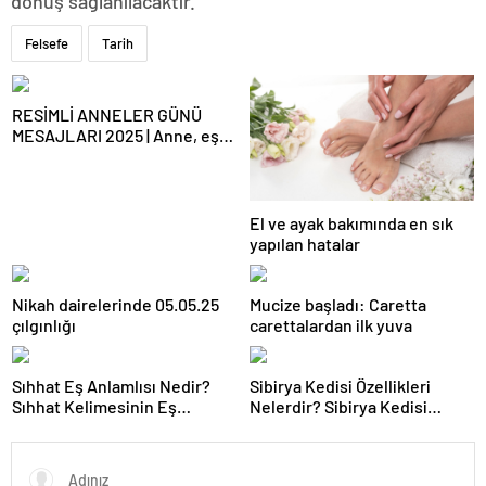
dönüş sağlanılacaktır.”
Felsefe
Tarih
RESİMLİ ANNELER GÜNÜ
MESAJLARI 2025 | Anne, eş
ve kayınvalideye özel
WhatsApp ve Instagram’da
paylaşabileceğiniz en güzel
Anneler Günü mesajları
El ve ayak bakımında en sık
yapılan hatalar
Nikah dairelerinde 05.05.25
Mucize başladı: Caretta
çılgınlığı
carettalardan ilk yuva
Sıhhat Eş Anlamlısı Nedir?
Sibirya Kedisi Özellikleri
Sıhhat Kelimesinin Eş
Nelerdir? Sibirya Kedisi
Anlamlıları Nelerdir?
Bakımı Nasıl Yapılır?