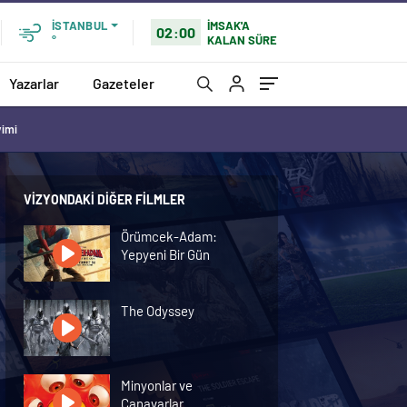
İMSAK'A
İSTANBUL
02:00
KALAN SÜRE
°
Yazarlar
Gazeteler
vimi
VIZYONDAKI DIĞER FILMLER
Örümcek-Adam:
Yepyeni Bir Gün
The Odyssey
Minyonlar ve
Canavarlar