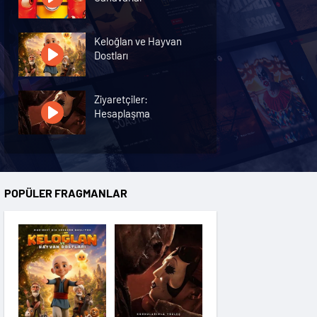
Keloğlan ve Hayvan
Dostları
Ziyaretçiler:
Hesaplaşma
Nasreddin Hoca:
Zaman Yolcusu 4
POPÜLER FRAGMANLAR
Oyuncak Hikayesi 5
Hayvan Çiftliği