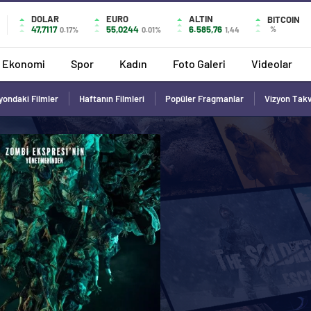
DOLAR
EURO
ALTIN
BITCOIN
47,7117
55,0244
6.585,76
%
0.17%
0.01%
1,44
Ekonomi
Spor
Kadın
Foto Galeri
Videolar
yondaki Filmler
Haftanın Filmleri
Popüler Fragmanlar
Vizyon Tak