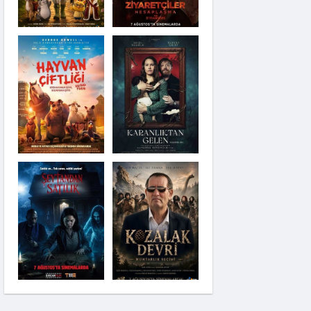
Karanlıktan Gelen
Şeytandan Satılık
Moana
Kozalak Devri