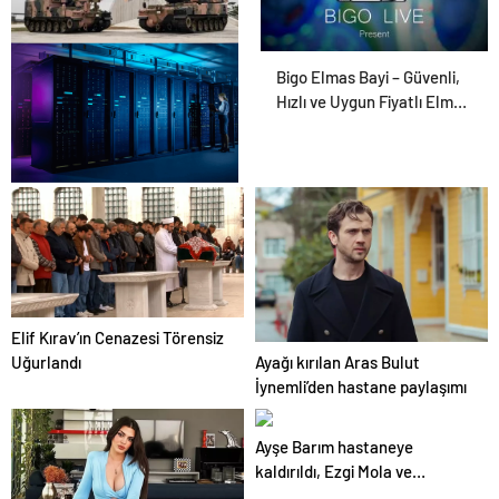
Savunma Sanayinde
Bigo Elmas Bayi – Güvenli,
Güncel, Doğru ve Teknik
Hızlı ve Uygun Fiyatlı Elmas
Haberler
Satın Almanın Yeni Adresi
Datahost İle Güvenilir
Sunucu Hizmetleri
Elif Kırav’ın Cenazesi Törensiz
Ayağı kırılan Aras Bulut
Uğurlandı
İynemli’den hastane paylaşımı
Ayşe Barım hastaneye
kaldırıldı, Ezgi Mola ve
Serenay Sarıkaya isyan etti