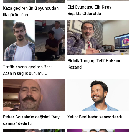
Dizi Oyuncusu Elif Kırav
Kaza geçiren ünlü oyuncudan
Bıçakla Öldürüldü
ilk görüntüler
Biricik Tonguç, Telif Hakkını
Trafik kazası geçiren Berk
Kazandı
Atan’ın sağlık durumu
hakkında yeni haber
Peker Açıkalın’ın değişimi “Vay
Yalın: Beni kadın sanıyorlardı
canına” dedirtti