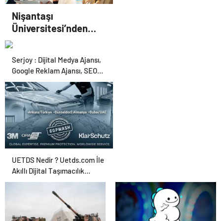
Nişantaşı
Üniversitesi’nden
2026 YKS Adaylarına
Çifte Güvence: Sabit
Serjoy : Dijital Medya Ajansı,
Ücret ve Kesintisiz
Google Reklam Ajansı, SEO
Burs
Ajansı ve Web Tasarım Ajansı
UETDS Nedir ? Uetds.com İle
Akıllı Dijital Taşımacılık
Yazılımı