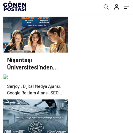
Nişantaşı
Üniversitesi’nden
2026 YKS Adaylarına
Çifte Güvence: Sabit
Serjoy : Dijital Medya Ajansı,
Ücret ve Kesintisiz
Google Reklam Ajansı, SEO
Burs
Ajansı ve Web Tasarım Ajansı