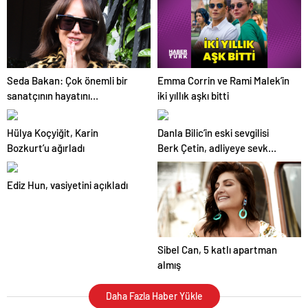
Emma Corrin ve Rami Malek’in
Seda Bakan: Çok önemli bir
iki yıllık aşkı bitti
sanatçının hayatını
canlandıracağım
Hülya Koçyiğit, Karin
Danla Bilic’in eski sevgilisi
Bozkurt’u ağırladı
Berk Çetin, adliyeye sevk
edildi
Ediz Hun, vasiyetini açıkladı
Sibel Can, 5 katlı apartman
almış
Daha Fazla Haber Yükle