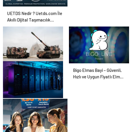
UETDS Nedir ? Uetds.com İle
Akıllı Dijital Taşımacılık
Yazılımı
Savunma Sanayinde
Bigo Elmas Bayi – Güvenli,
Güncel, Doğru ve Teknik
Hızlı ve Uygun Fiyatlı Elmas
Haberler
Satın Almanın Yeni Adresi
Datahost İle Güvenilir
Sunucu Hizmetleri